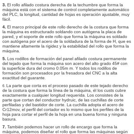
3.
El rollo afilado costura derecha de la techumbre que forma la
máquina está con el sistema de control completamente automático
del PLC, la longitud, cantidad de hojas es operación ajustable, muy
fácil.
4.
El marco principal de este rollo derecho de la costura que forma
la máquina es estructurado soldando con autógena la placa de
pared, y el soporte de este rollo que forma la máquina es soldado
con autógena por el acero de la soldadura de la forma de H, que es
mantiene altamente la rigidez y la estabilidad del rollo que forma la
máquina.
5.
Los rodillos de formación del panel afilado costura permanente
del tejado que forma la máquina son acero del alto grado 45# con
la superficie dura del cromo 0.05m m. Y todos los rodillos de
formación son procesados por la fresadora del CNC a la alta
exactitud del guarante.
La parte que corta es el proceso pasado de este tejado derecho
6.
de la costura que forma la línea de la máquina, él los custs cubre
exactamente a cualquier longitud requerida. Los consistes de la
parte que cortan del conductor hydruic, de las cuchillas de corte
perfiladas y del bastidor de corte. La cuchilla adopta el acero de
Cr12mov, el perfil del cortador es lo mismo que los perfiles de la
hoja para cortar el perfil de la hoja en una buena forma y ninguna
basura.
7.
También podemos hacer un rollo de encargo que forma la
máquina, podemos diseñar el rollo que forma las máquinas según