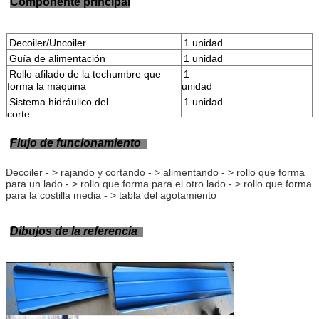
Componente principal
Decoiler/Uncoiler
1 unidad
Guía de alimentación
1 unidad
Rollo afilado de la techumbre que
1
forma la máquina
unidad
Sistema hidráulico del
1 unidad
corte
Estación hidráulica
1 unidad
Flujo de funcionamiento
Caja de control informático del PLC
1 unidad
Tablas de la ayuda
2 unidades
Decoiler - > rajando y cortando - > alimentando - > rollo que forma
para un lado - > rollo que forma para el otro lado - > rollo que forma
para la costilla media - > tabla del agotamiento
Dibujos de la referencia