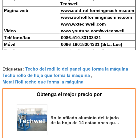
Techwell
Página web
www.cold-rollformingmachine.com
www.roofrollformingmachine.com
www.wxtechwell.com
Vídeo
www.youtube.com/wxtechwell
Teléfono/fax
0086-510-83133431
Móvil
0086-18018304331 (Srta. Lee)
Email
monica@wxtechwell.com
Skype
monica198614
MSN
lixiaohua_monica@hotmail.com
Techo del rodillo del panel que forma la máquina
Etiquetas:
,
Techo rollo de hoja que forma la máquina
,
Metal Roll techo que forma la máquina
Obtenga el mejor precio por
Rollo afilado aluminio del tejado
de la hoja de 14 estaciones que
forma la máquina con el grueso
de 0,7 - de 1.2m m