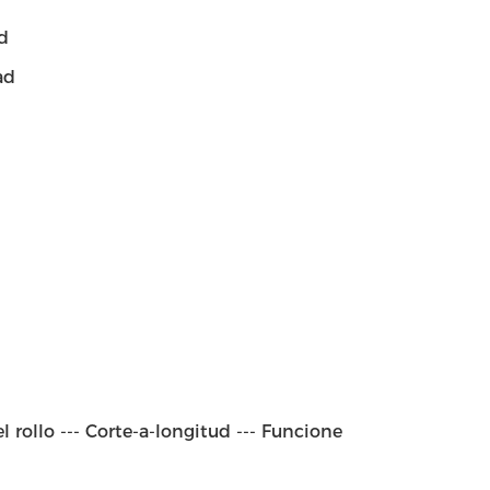
ad
ad
l rollo --- Corte-a-longitud --- Funcione