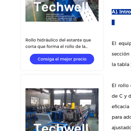
A). Intr
Rollo hidráulico del estante que
El equi
corta que forma el rollo de la
correa de la máquina C Z U que
sección 
Consiga el mejor precio
forma la máquina
la tabla
El rollo
de C y d
eficaci
para ad
ajustado