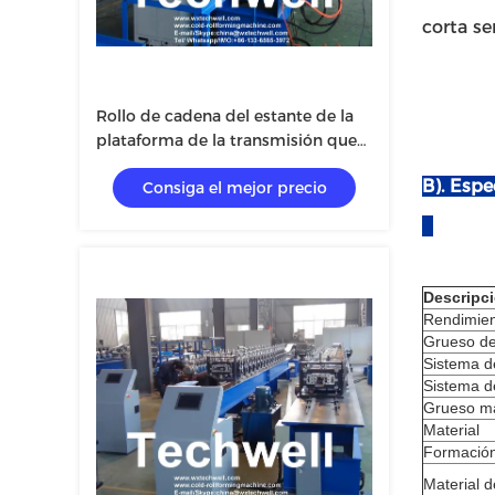
corta se
Rollo de cadena del estante de la
plataforma de la transmisión que
forma la máquina 15m/Min With
B). Espe
Consiga el mejor precio
Hydraulic Decoiler
Descripc
Rendimien
Grueso de
Sistema d
Sistema d
Grueso ma
Material
Formació
Material de