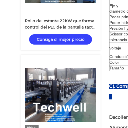
Eje y
diámetro d
Poder prin
Rollo del estante 22KW que forma
Poder hidr
control del PLC de la pantalla táctil
Presión hy
de la máquina con el codificador
Scissor co
Consiga el mejor precio
de Omron
tolerancia
voltaje
Conducci
Color
Tamaño
C). Com
Decoiler 
Alimentac
Vídeo