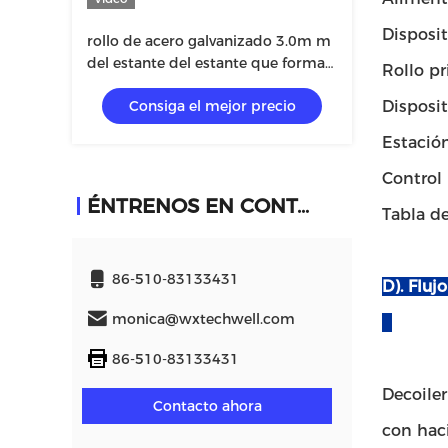
Disposit
rollo de acero galvanizado 3.0m m
del estante del estante que forma
Rollo pr
el rodillo de acero de la máquina
Consiga el mejor precio
Dispositi
20m/Min GCr15
Estación 
Control i
ÉNTRENOS EN CONTACTO CON
Tabla de 
86-510-83133431
D). Flu
monica@wxtechwell.com
86-510-83133431
Decoiler
Contacto ahora
con haci