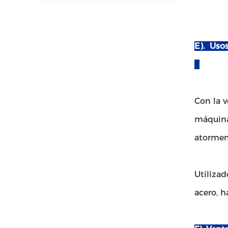
E). Uso
Con la 
máquina,
atorment
Utiliza
acero, h