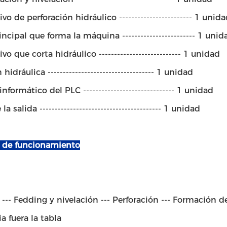
ivo de perforación hidráulico ------------------------ 1 unid
incipal que forma la máquina ------------------------ 1 unid
vo que corta hidráulico --------------------------- 1 unidad
hidráulica ----------------------------------- 1 unidad
nformático del PLC ------------------------------ 1 unidad
la salida ---------------------------------------- 1 unidad
jo de funcionamiento
 --- Fedding y nivelación --- Perforación --- Formación de
a fuera la tabla