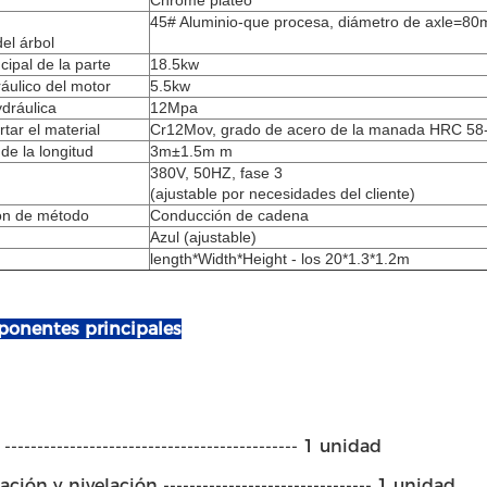
Chrome plateó
45# Aluminio-que procesa, diámetro de axle=8
el árbol
cipal de la parte
18.5kw
áulico del motor
5.5kw
dráulica
12Mpa
rtar el material
Cr12Mov, grado de acero de la manada HRC 58
 de la longitud
3m±1.5m m
380V, 50HZ, fase 3
(ajustable por necesidades del cliente)
ón de método
Conducción de cadena
Azul (ajustable)
length*Width*Height - los 20*1.3*1.2m
ponentes principales
--------------------------------------------- 1 unidad
ión y nivelación -------------------------------- 1 unidad