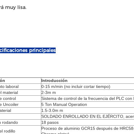
rá muy lisa.
cificaciones principales
ión
Introducción
to laboral
0-15 m/min (no incluir cortar tiempo)
l material
2-3m m
e control
Sistema de control de la frecuencia del PLC con la
e Uncoiler
5 Ton Manual Operation
terial
1.5-3.0m m
SOLDADO ENROLLADO EN EL EJÉRCITO, acero
n rodando
18 pasos
Proceso de aluminio GCR15 después de HRC58
l rodillo