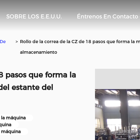
SOBRE LOS E.E.U.U.
Éntrenos En Contacto
 De
>
Rollo de la correa de la CZ de 18 pasos que forma la m
almacenamiento
18 pasos que forma la
del estante del
a la máquina
quina
la máquina