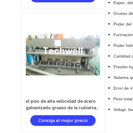
Espec. del
Grueso de 
Poder del 
Formación
Poder hidr
Cantidad 
Presión h
Sistema q
Error de 
Peso tota
el piso de alta velocidad de acero
galvanizado grueso de la cubierta
Voltaje: f
del perfil del material de
Consiga el mejor precio
construcción de 0.8-1.5m m
lamina la formación de la máquina