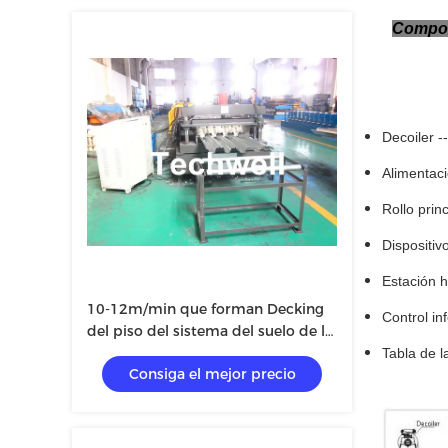
Compon
Decoiler ---
Alimentación
Rollo princ
Dispositivo
Estación hi
10-12m/min que forman Decking
Control inf
del piso del sistema del suelo de la
cubierta del metal de la velocidad
Tabla de la 
Consiga el mejor precio
ruedan formando la máquina con
poder del motor 22KW