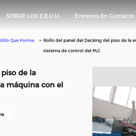
SOBRE LOS E.E.U.U.
Éntrenos En Contacto
odillo Que Forma
>
Rollo del panel del Decking del piso de la
sistema de control del PLC
 piso de la
la máquina con el
na