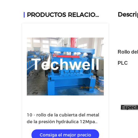
Descri
PRODUCTOS RELACIONADOS
Rollo de
PLC
Especif
10 - rollo de la cubierta del metal
de la presión hydráulica 12Mpa
que forma la máquina para 0,8 -
Consiga el mejor precio
1,2 milímetros de grueso