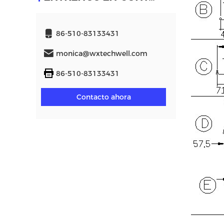
86-510-83133431
monica@wxtechwell.com
86-510-83133431
Contacto ahora