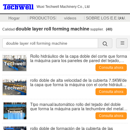
Wuxi Techwell Machinery Co., Ltd
Hogar
PRODUCTOS
vídeos
SOBRE LOS E.E.U.U.
>>
double layer roll forming machine
Calidad
supplier.
(40)
Rollo hidráulico de la capa doble del corte que forma
la máquina para los paneles de pared del tejado,
tejado del metal
Consulta ahora
rollo doble de alta velocidad de la cubierta 7.5KW/de
la capa que forma la máquina con el corte hidráulico
automático
Consulta ahora
Tipo manual/automático rollo del tejado del doble
que forma la máquina para la techumbre del metal,
tejado de la hoja
Consulta ahora
rollo doble de formación de la cubierta de las