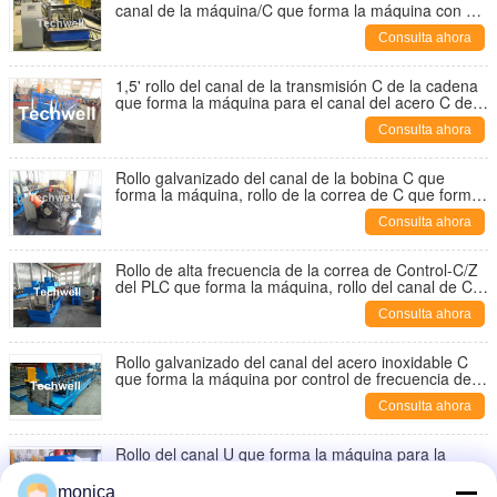
canal de la máquina/C que forma la máquina con el
grueso de formación de 1.5-3.0m m
Consulta ahora
1,5' rollo del canal de la transmisión C de la cadena
que forma la máquina para el canal del acero C de
1,5 - de 3.0m m
Consulta ahora
Rollo galvanizado del canal de la bobina C que
forma la máquina, rollo de la correa de C que forma
la máquina con la transmisión de cadena
Consulta ahora
Rollo de alta frecuencia de la correa de Control-C/Z
del PLC que forma la máquina, rollo del canal de C
que forma la máquina
Consulta ahora
Rollo galvanizado del canal del acero inoxidable C
que forma la máquina por control de frecuencia del
PLC de PANASONIC
Consulta ahora
Rollo del canal U que forma la máquina para la
correa de acero de U, sección de U, perfil de U,
canal U
monica