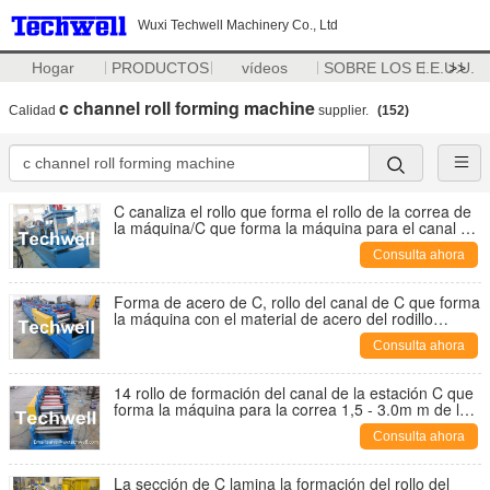
Wuxi Techwell Machinery Co., Ltd
Hogar
PRODUCTOS
vídeos
SOBRE LOS E.E.U.U.
>>
c channel roll forming machine
Calidad
supplier.
(152)
C canaliza el rollo que forma el rollo de la correa de
la máquina/C que forma la máquina para el canal de
acero de C
Consulta ahora
Forma de acero de C, rollo del canal de C que forma
la máquina con el material de acero del rodillo
GCr15
Consulta ahora
14 rollo de formación del canal de la estación C que
forma la máquina para la correa 1,5 - 3.0m m de la
forma de C
Consulta ahora
La sección de C lamina la formación del rollo del